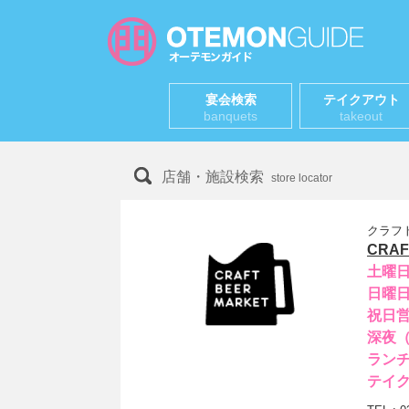
宴会検索
テイクアウト
banquets
takeout
店舗・施設検索
store locator
クラフ
CRAF
土曜
日曜
祝日
深夜（
ラン
テイ