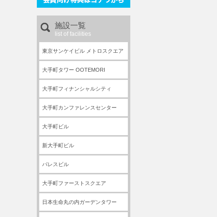
施設一覧
list of facilities
東京サンケイビル メトロスクエア
大手町タワー OOTEMORI
大手町フィナンシャルシティ
大手町カンファレンスセンター
大手町ビル
新大手町ビル
パレスビル
大手町ファーストスクエア
日本生命丸の内ガーデンタワー