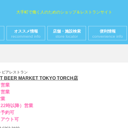
大手町で働く人のためのショップ＆レストランサイト
オススメ情報
店舗・施設検索
便利情報
recommend info
store locator
convenience info
トビアレストラン
T BEER MARKET TOKYO TORCH店
日営業
日営業
営業
22時以降）営業
チ予約可
クアウト可