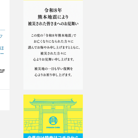
フ
ほ
ー
1F