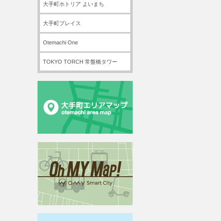
大手町ホトリア よいまち
大手町プレイス
Otemachi One
TOKYO TORCH 常盤橋タワー