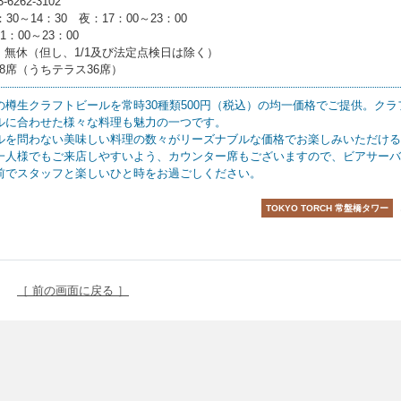
3-6262-3102
：30～14：30 夜：17：00～23：00
1：00～23：00
: 無休（但し、1/1及び法定点検日は除く）
 68席（うちテラス36席）
の樽生クラフトビールを常時30種類500円（税込）の均一価格でご提供。クラ
ルに合わせた様々な料理も魅力の一つです。
ルを問わない美味しい料理の数々がリーズナブルな価格でお楽しみいただける
一人様でもご来店しやすいよう、カウンター席もございますので、ビアサーバ
前でスタッフと楽しいひと時をお過ごしください。
TOKYO TORCH 常盤橋タワー
［ 前の画面に戻る ］