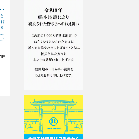
と
上げ
き
店
ご
1F