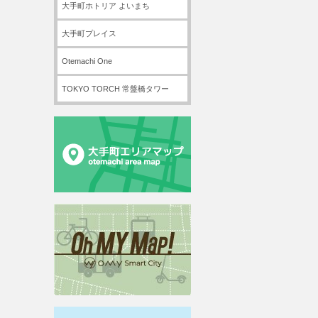
大手町ホトリア よいまち
大手町プレイス
Otemachi One
TOKYO TORCH 常盤橋タワー