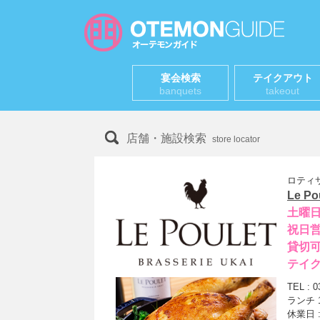
宴会検索
テイクアウト
banquets
takeout
店舗・施設検索
store locator
ロティ
Le Po
土曜
祝日
貸切
テイ
TEL : 0
ランチ 1
休業日 