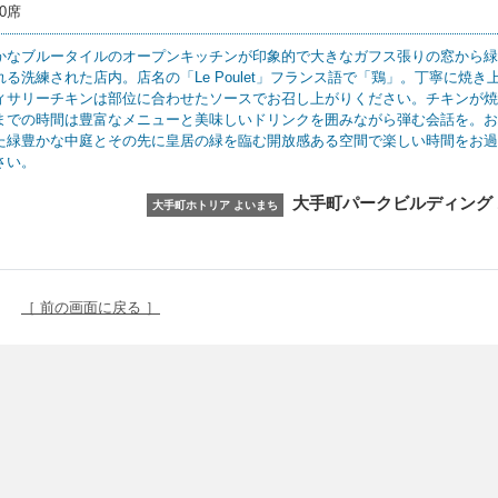
80席
かなブルータイルのオープンキッチンが印象的で大きなガフス張りの窓から緑
れる洗練された店内。店名の「Le Poulet」フランス語で「鶏」。丁寧に焼き
ィサリーチキンは部位に合わせたソースでお召し上がりください。チキンが焼
までの時間は豊富なメニューと美味しいドリンクを囲みながら弾む会話を。お
た緑豊かな中庭とその先に皇居の緑を臨む開放感ある空間で楽しい時間をお過
さい。
大手町パークビルディング 
大手町ホトリア よいまち
［ 前の画面に戻る ］