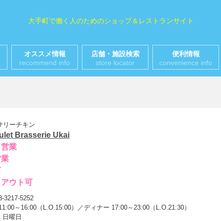
大手町で働く人のためのショップ＆レストランサイト
オススメ情報
店舗・施設検索
便利情報
recommend info
store locator
convenience info
サリーチキン
ulet Brasserie Ukai
日営業
営業
可
クアウト可
3-3217-5252
1:00～16:00（L.O.15:00）／ディナー 17:00～23:00（L.O.21:30）
: 日曜日