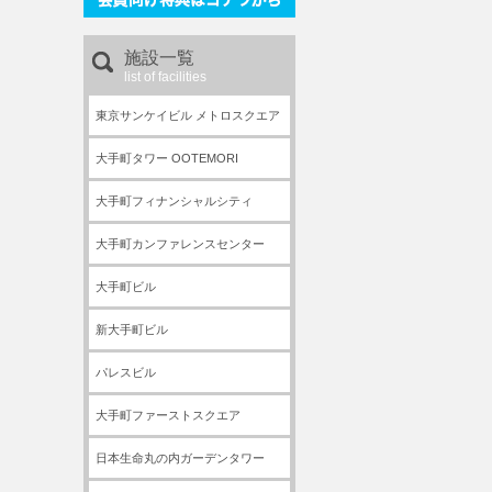
施設一覧
list of facilities
東京サンケイビル メトロスクエア
大手町タワー OOTEMORI
大手町フィナンシャルシティ
大手町カンファレンスセンター
大手町ビル
新大手町ビル
パレスビル
大手町ファーストスクエア
日本生命丸の内ガーデンタワー