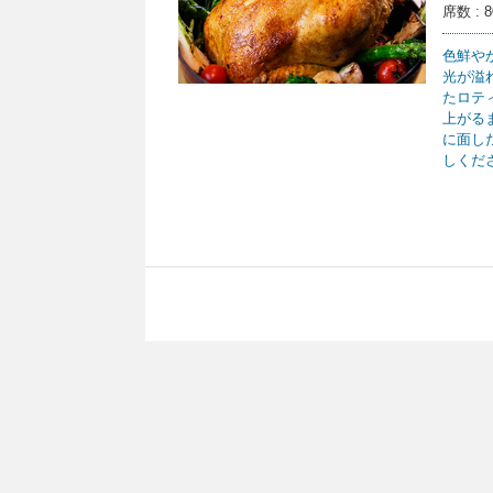
席数 : 
色鮮や
光が溢
たロテ
上がる
に面し
しくだ