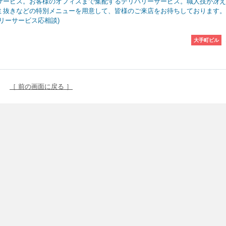
サービス。お客様のオフィスまで集配するデリバリーサービス。職人技が冴え
ミ抜きなどの特別メニューを用意して、皆様のご来店をお待ちしております。
バリーサービス応相談)
大手町ビル
［ 前の画面に戻る ］