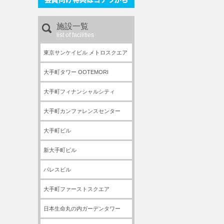
施設一覧
list of facilities
東京サンケイビル メトロスクエア
大手町タワー OOTEMORI
大手町フィナンシャルシティ
大手町カンファレンスセンター
大手町ビル
新大手町ビル
パレスビル
大手町ファーストスクエア
日本生命丸の内ガーデンタワー