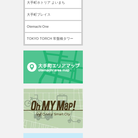
大手町ホトリア よいまち
大手町プレイス
Otemachi One
TOKYO TORCH 常盤橋タワー