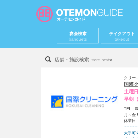
宴会検索
テイクアウト
banquets
takeout
店舗・施設検索
store locator
クリー
国際ク
土曜
早朝（
TEL : 0
月～金 9:
休業日 
大手町