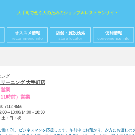
大手町で働く人のためのショップ＆レストランサイト
オススメ情報
店舗・施設検索
便利情報
recommend info
store locator
convenience info
ニング
リーニング 大手町店
日営業
11時前）営業
80-7112-4556
00～13:00/14:00～18:30
: 土・日・祝
で働くOL、ビジネスマンを応援します。午前中にお預かり、夕方にお渡しの