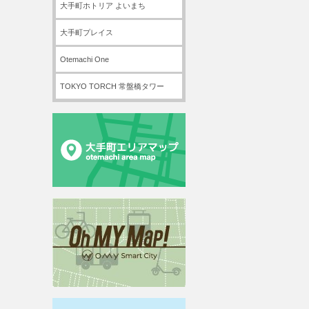
大手町ホトリア よいまち
大手町プレイス
Otemachi One
TOKYO TORCH 常盤橋タワー