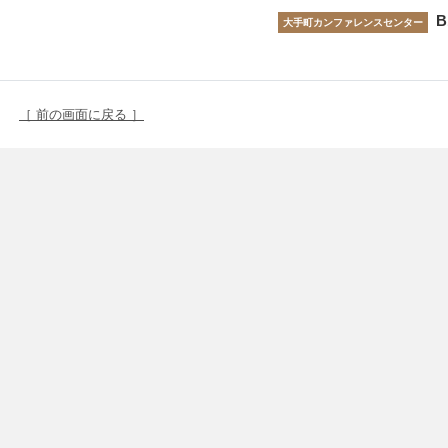
B
大手町カンファレンスセンター
［ 前の画面に戻る ］