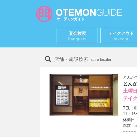
宴会検索
テイクアウト
banquets
takeout
店舗・施設検索
store locator
とんか
とん
土曜
テイ
TEL : 0
11：15
休業日 
席数 : 