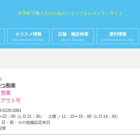
大手町で働く人のためのショップ＆レストランサイト
オススメ情報
店舗・施設検索
便利情報
recommend info
store locator
convenience info
つ
かつ和幸
日営業
クアウト可
3-5220-2081
〜22：00（L.O.21：30） 土曜 ／11：15〜15：00（L.O.14：30）
: 日・祝・その他施設定休日
52席