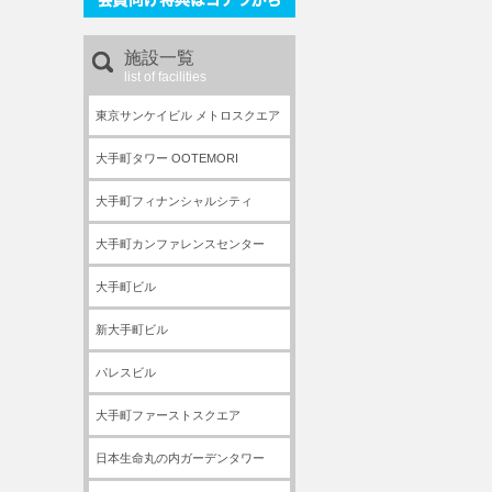
施設一覧
list of facilities
東京サンケイビル メトロスクエア
大手町タワー OOTEMORI
大手町フィナンシャルシティ
大手町カンファレンスセンター
大手町ビル
新大手町ビル
パレスビル
大手町ファーストスクエア
日本生命丸の内ガーデンタワー